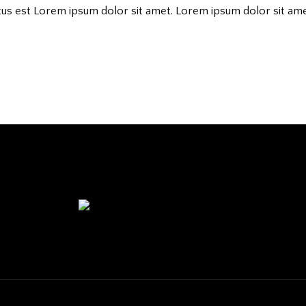
us est Lorem ipsum dolor sit amet. Lorem ipsum dolor sit amet
eak & Wine © 2026. All Rights Reserved. Crafted with ♥ by
C