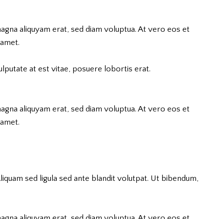
agna aliquyam erat, sed diam voluptua. At vero eos et
 amet.
putate at est vitae, posuere lobortis erat.
agna aliquyam erat, sed diam voluptua. At vero eos et
 amet.
quam sed ligula sed ante blandit volutpat. Ut bibendum,
agna aliquyam erat, sed diam voluptua. At vero eos et