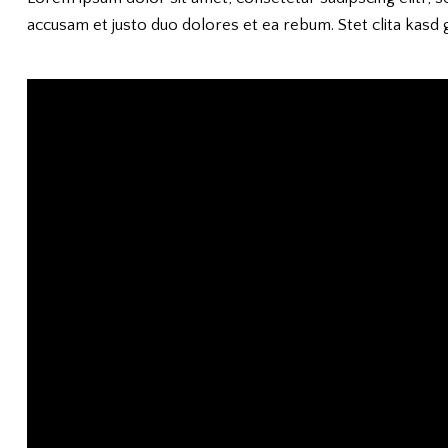
accusam et justo duo dolores et ea rebum. Stet clita kasd