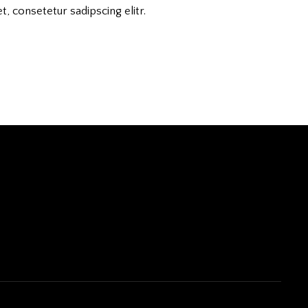
, consetetur sadipscing elitr.
ompera
.