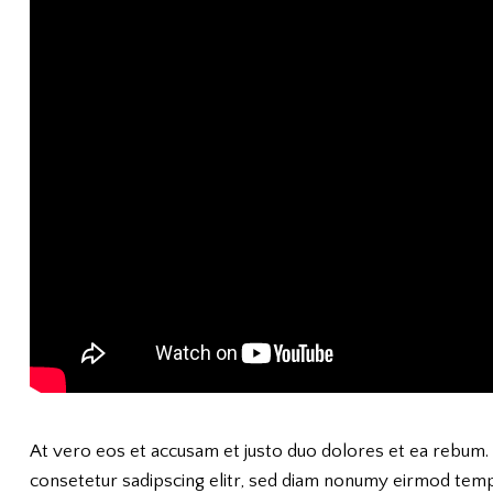
At vero eos et accusam et justo duo dolores et ea rebum. 
consetetur sadipscing elitr, sed diam nonumy eirmod tempo