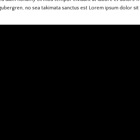
 gubergren, no sea takimata sanctus est Lorem ipsum dolor sit