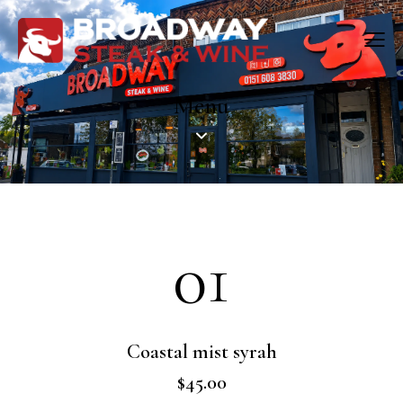
Menu
01
Coastal mist syrah
$45.00